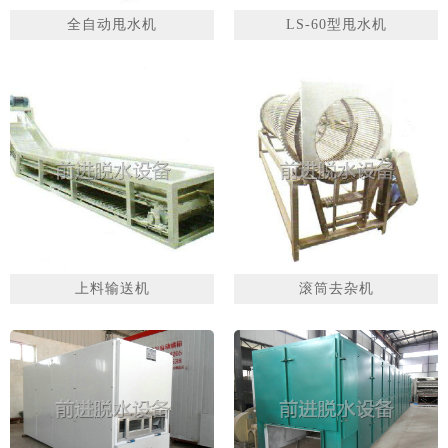
全自动甩水机
LS-60型甩水机
1
2
3
上料输送机
滚筒去杂机