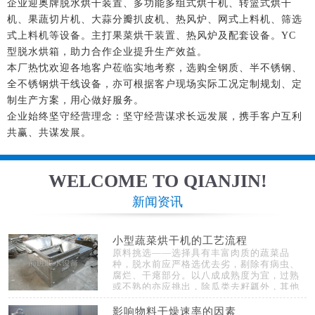
企业迎奥牌脱水烘干装置、多功能多组式烘干机、转篮式烘干
机、果蔬切片机、大蒜分瓣扒皮机、热风炉、网式上料机、筛选
式上料机等设备。主打果菜烘干装置、热风炉及配套设备。YC
型脱水烘箱，助力合作企业提升生产效益。
本厂热忱欢迎各地客户莅临实地考察，选购全钢质、半不锈钢、
全不锈钢烘干线设备，亦可根据客户现场实际工况定制规划、定
制生产方案，用心做好服务。
企业始终坚守经营理念：坚守经营谋求长远发展，携手客户互利
共赢、共谋发展。
WELCOME TO QIANJIN!
新闻资讯
小型蔬菜烘干机的工艺流程
原料挑选——选择具有丰富肉质的蔬菜品
种，脱水前应严格选优去劣，剔除有病虫、
腐烂、干瘪部分。以八成成熟度为宜，过熟
或不熟的亦应挑出，除瓜类去籽瓤外，其他
类型蔬菜可用清水冲洗干净......
影响物料干燥速率的因素